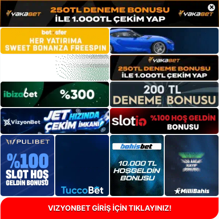
×
VIZYONBET GİRİŞ İÇİN TIKLAYINIZ!