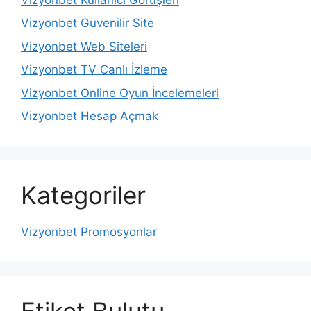
Vizyonbet Güvenilir Site
Vizyonbet Web Siteleri
Vizyonbet TV Canlı İzleme
Vizyonbet Online Oyun İncelemeleri
Vizyonbet Hesap Açmak
Kategoriler
Vizyonbet Promosyonlar