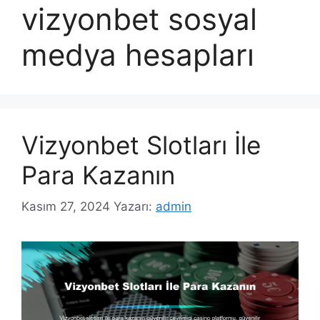
vizyonbet sosyal
medya hesapları
Vizyonbet Slotları İle
Para Kazanın
Kasım 27, 2024
Yazarı:
admin