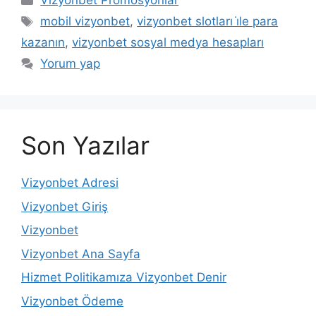
Vizyonbet Promosyonlar
Etiketler
mobil vizyonbet
,
vizyonbet slotları i̇le para
kazanın
,
vizyonbet sosyal medya hesapları
Yorum yap
Son Yazılar
Vizyonbet Adresi
Vizyonbet Giriş
Vizyonbet
Vizyonbet Ana Sayfa
Hizmet Politikamıza Vizyonbet Denir
Vizyonbet Ödeme