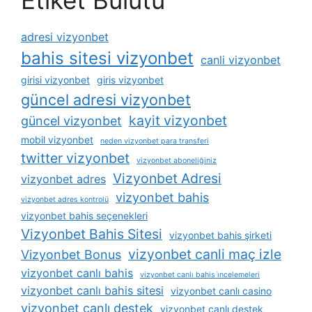
Etiket Bulutu
adresi vizyonbet
bahis sitesi vizyonbet
canli vizyonbet
girisi vizyonbet
giris vizyonbet
güncel adresi vizyonbet
kayit vizyonbet
güncel vizyonbet
mobil vizyonbet
neden vizyonbet para transferi
twitter vizyonbet
vizyonbet aboneliğiniz
Vizyonbet Adresi
vizyonbet adres
vizyonbet bahis
vizyonbet adres kontrolü
vizyonbet bahis seçenekleri
Vizyonbet Bahis Sitesi
vizyonbet bahis şirketi
vizyonbet canli maç izle
Vizyonbet Bonus
vizyonbet canlı bahis
vizyonbet canlı bahis i̇ncelemeleri
vizyonbet canlı bahis sitesi
vizyonbet canlı casino
vizyonbet canlı destek
vizyonbet canlı destek