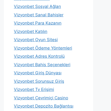
Vizyonbet Sosyal Ağları
Vizyonbet Sanal Bahisler
Vizyonbet Para Kazanın
Vizyonbet Katılın
Vizyonbet Oyun Sitesi
Vizyonbet Ödeme Yöntemleri
Vizyonbet Adres Kontrolü
Vizyonbet Bahis Seçenekleri
Vizyonbet Giriş Dünyası
Vizyonbet Sorunsuz Giriş
Vizyonbet Tv Erişimi
Vizyonbet Çevrimiçi Casino
Vizyonbet Depozito Bağlantısı