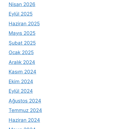
Nisan 2026
Eylül 2025
Haziran 2025
Mayıs 2025
Şubat 2025
Ocak 2025
Aralık 2024
Kasım 2024
Ekim 2024
Eylül 2024
Ağustos 2024
Temmuz 2024
Haziran 2024