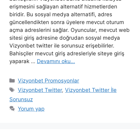
erişmesini sağlayan alternatif hizmetlerden
biridir. Bu sosyal medya alternatifi, adres
güncellendikten sonra üyelere mevcut oturum
açma adreslerini sağlar. Oyuncular, mevcut web
sitesi giriş adresine doğrudan sosyal medya
Vizyonbet twitter ile sorunsuz erişebilirler.
Bahisçiler mevcut giriş adresleriyle siteye giriş
yaparak …
Devamını oku…
Kategoriler
Vizyonbet Promosyonlar
Etiketler
Vizyonbet Twitter
,
Vizyonbet Twitter İle
Sorunsuz
Yorum yap