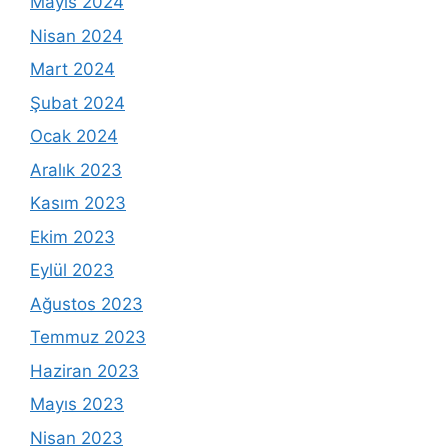
Mayıs 2024
Nisan 2024
Mart 2024
Şubat 2024
Ocak 2024
Aralık 2023
Kasım 2023
Ekim 2023
Eylül 2023
Ağustos 2023
Temmuz 2023
Haziran 2023
Mayıs 2023
Nisan 2023