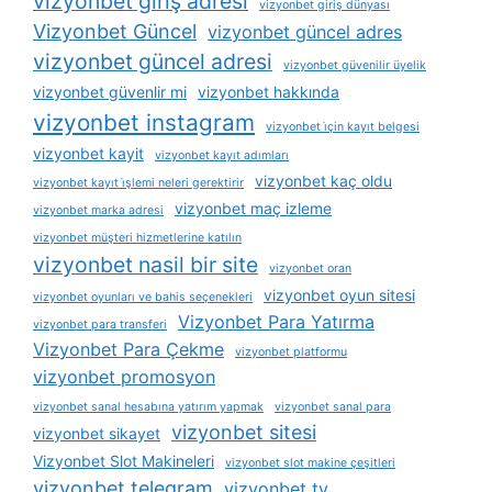
vizyonbet giriş adresi
vizyonbet giriş dünyası
Vizyonbet Güncel
vizyonbet güncel adres
vizyonbet güncel adresi
vizyonbet güvenilir üyelik
vizyonbet güvenlir mi
vizyonbet hakkında
vizyonbet instagram
vizyonbet i̇çin kayıt belgesi
vizyonbet kayit
vizyonbet kayıt adımları
vizyonbet kaç oldu
vizyonbet kayıt i̇şlemi neleri gerektirir
vizyonbet maç izleme
vizyonbet marka adresi
vizyonbet müşteri hizmetlerine katılın
vizyonbet nasil bir site
vizyonbet oran
vizyonbet oyun sitesi
vizyonbet oyunları ve bahis seçenekleri
Vizyonbet Para Yatırma
vizyonbet para transferi
Vizyonbet Para Çekme
vizyonbet platformu
vizyonbet promosyon
vizyonbet sanal hesabına yatırım yapmak
vizyonbet sanal para
vizyonbet sitesi
vizyonbet sikayet
Vizyonbet Slot Makineleri
vizyonbet slot makine çeşitleri
vizyonbet telegram
vizyonbet tv