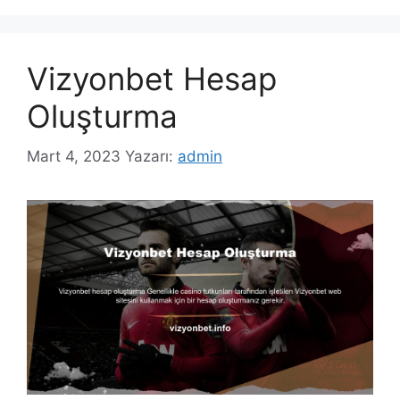
Vizyonbet Hesap
Oluşturma
Mart 4, 2023
Yazarı:
admin