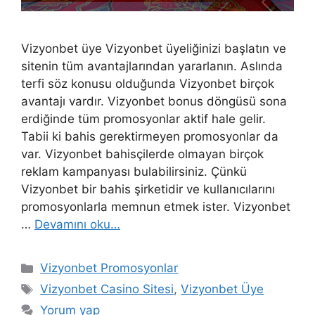
Vizyonbet üye Vizyonbet üyeliğinizi başlatın ve
sitenin tüm avantajlarından yararlanın. Aslında
terfi söz konusu olduğunda Vizyonbet birçok
avantajı vardır. Vizyonbet bonus döngüsü sona
erdiğinde tüm promosyonlar aktif hale gelir.
Tabii ki bahis gerektirmeyen promosyonlar da
var. Vizyonbet bahisçilerde olmayan birçok
reklam kampanyası bulabilirsiniz. Çünkü
Vizyonbet bir bahis şirketidir ve kullanıcılarını
promosyonlarla memnun etmek ister. Vizyonbet
…
Devamını oku…
Kategoriler
Vizyonbet Promosyonlar
Etiketler
Vizyonbet Casino Sitesi
,
Vizyonbet Üye
Yorum yap