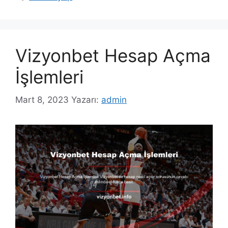
Vizyonbet Hesap Açma
İşlemleri
Mart 8, 2023
Yazarı:
admin