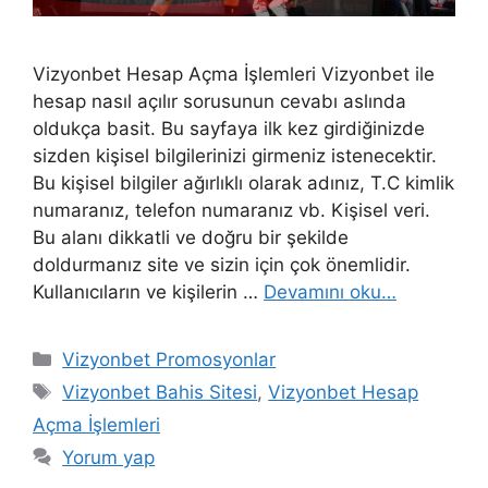
Vizyonbet Hesap Açma İşlemleri Vizyonbet ile
hesap nasıl açılır sorusunun cevabı aslında
oldukça basit. Bu sayfaya ilk kez girdiğinizde
sizden kişisel bilgilerinizi girmeniz istenecektir.
Bu kişisel bilgiler ağırlıklı olarak adınız, T.C kimlik
numaranız, telefon numaranız vb. Kişisel veri.
Bu alanı dikkatli ve doğru bir şekilde
doldurmanız site ve sizin için çok önemlidir.
Kullanıcıların ve kişilerin …
Devamını oku…
Kategoriler
Vizyonbet Promosyonlar
Etiketler
Vizyonbet Bahis Sitesi
,
Vizyonbet Hesap
Açma İşlemleri
Yorum yap