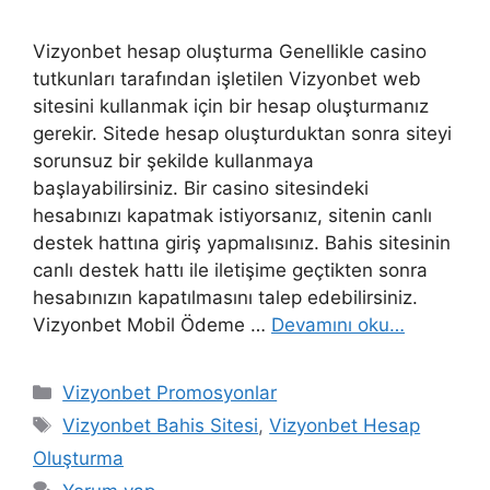
Vizyonbet hesap oluşturma Genellikle casino
tutkunları tarafından işletilen Vizyonbet web
sitesini kullanmak için bir hesap oluşturmanız
gerekir. Sitede hesap oluşturduktan sonra siteyi
sorunsuz bir şekilde kullanmaya
başlayabilirsiniz. Bir casino sitesindeki
hesabınızı kapatmak istiyorsanız, sitenin canlı
destek hattına giriş yapmalısınız. Bahis sitesinin
canlı destek hattı ile iletişime geçtikten sonra
hesabınızın kapatılmasını talep edebilirsiniz.
Vizyonbet Mobil Ödeme …
Devamını oku…
Kategoriler
Vizyonbet Promosyonlar
Etiketler
Vizyonbet Bahis Sitesi
,
Vizyonbet Hesap
Oluşturma