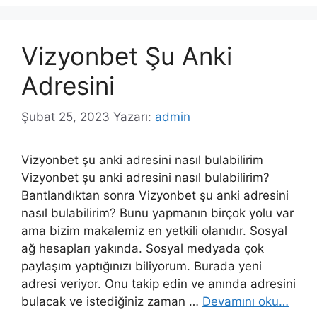
Vizyonbet Şu Anki
Adresini
Şubat 25, 2023
Yazarı:
admin
Vizyonbet şu anki adresini nasıl bulabilirim
Vizyonbet şu anki adresini nasıl bulabilirim?
Bantlandıktan sonra Vizyonbet şu anki adresini
nasıl bulabilirim? Bunu yapmanın birçok yolu var
ama bizim makalemiz en yetkili olanıdır. Sosyal
ağ hesapları yakında. Sosyal medyada çok
paylaşım yaptığınızı biliyorum. Burada yeni
adresi veriyor. Onu takip edin ve anında adresini
bulacak ve istediğiniz zaman …
Devamını oku…