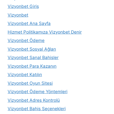
Vizyonbet Giriş
Vizyonbet
Vizyonbet Ana Sayfa
Hizmet Politikamıza Vizyonbet Denir
Vizyonbet Ödeme
Vizyonbet Sosyal Ağları
Vizyonbet Sanal Bahisler
Vizyonbet Para Kazanın
Vizyonbet Katılın
Vizyonbet Oyun Sitesi
Vizyonbet Ödeme Yöntemleri
Vizyonbet Adres Kontrolü
Vizyonbet Bahis Seçenekleri